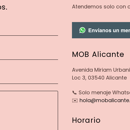
s.
Atendemos solo con c
Envíanos un me
MOB Alicante
Avenida Miriam Urbaniza
Loc 3, 03540 Alicante
📞 Solo menaje What
✉️
hola@mobalicante
Horario