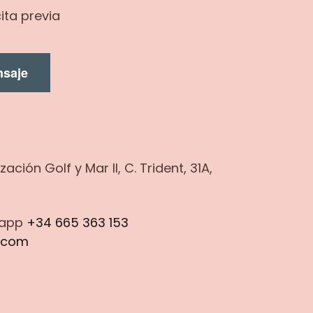
ita previa
nsaje
ción Golf y Mar II, C. Trident, 31A,
sapp
+34 665 363 153
.com